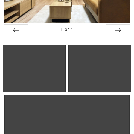
1
of
1
Prev
Next