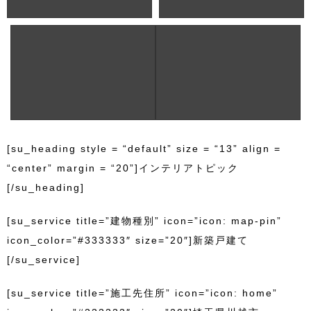
[su_heading style = “default” size = “13” align =
“center” margin = “20”]インテリアトピック
[/su_heading]
[su_service title=”建物種別” icon=”icon: map-pin”
icon_color=”#333333″ size=”20″]新築戸建て
[/su_service]
[su_service title=”施工先住所” icon=”icon: home”