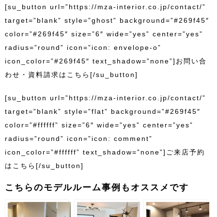
[su_button url=”https://mza-interior.co.jp/contact/”
target=”blank” style=”ghost” background=”#269f45″
color=”#269f45″ size=”6″ wide=”yes” center=”yes”
radius=”round” icon=”icon: envelope-o”
icon_color=”#269f45″ text_shadow=”none”]お問い合
わせ・資料請求はこちら[/su_button]
[su_button url=”https://mza-interior.co.jp/contact/”
target=”blank” style=”flat” background=”#269f45″
color=”#ffffff” size=”6″ wide=”yes” center=”yes”
radius=”round” icon=”icon: comment”
icon_color=”#ffffff” text_shadow=”none”]ご来店予約
はこちら[/su_button]
こちらのモデルルーム事例もオススメです