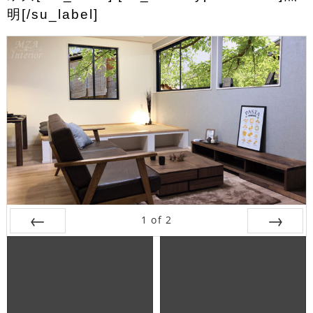
明[/su_label]
1
of
2
Prev
Next