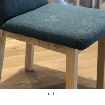
1
of
5