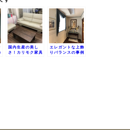
り
国内生産の美し
エレガントな上飾
カ
さ！カリモク家具
りバランスの事例
納
のご納品