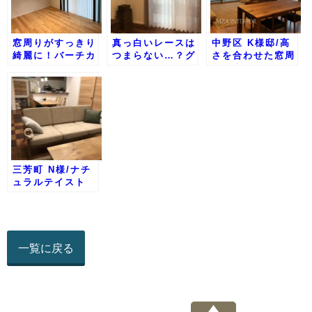
窓周りがすっきり
真っ白いレースは
中野区 K様邸/高
綺麗に！バーチカ
つまらない…？グ
さを合わせた窓周
ルブラインドの納
ラデーションのよ
り工事
品事例
うな色味もござい
ます。
三芳町 N様/ナチ
ュラルテイスト
一覧に戻る